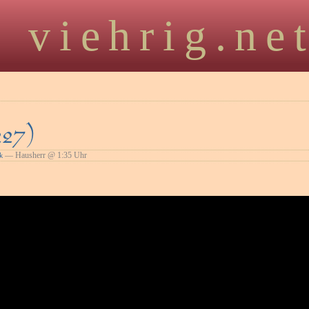
viehrig.ne
227)
— Hausherr @ 1:35 Uhr
k