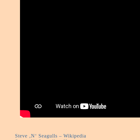
Steve ‚N‘ Seagulls – Wikipedia