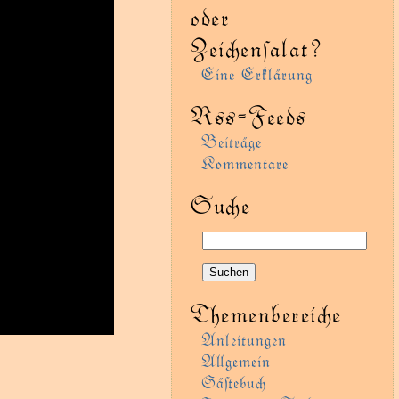
oder
Zeienſalat?
Eine Erklärung
Rss-Feeds
Beiträge
Kommentare
Sue
Themenbereie
Anleitungen
Agemein
Gäﬅebu