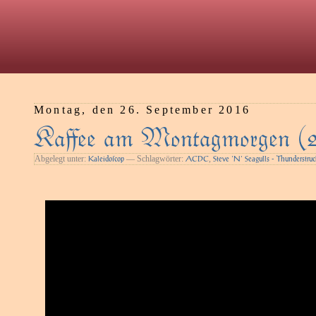
Montag, den 26. September 2016
Kaﬀee am Montagmorgen (
Abgelegt unter:
— Schlagwörter:
,
Kaleidoſcop
ACDC
Steve 'N' Seagulls - Thunderstruc