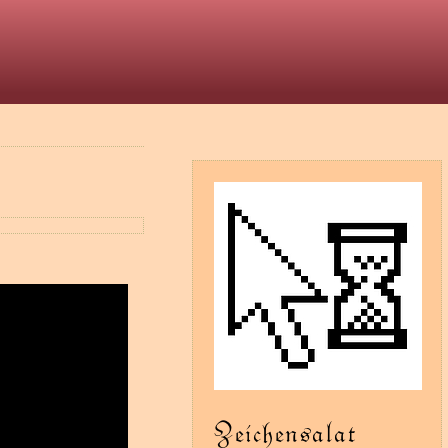
t
Zeichensalat