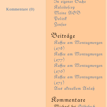
In eigener Sae
Kaleidoſcop
Kommentare (0)
Meine AGB
Politik
Zenſur
Beiträge
Kaﬀee am Montagmorgen
(278)
Kaﬀee am Montagmorgen
(277)
Kaﬀee am Montagmorgen
(276)
Kaﬀee am Montagmorgen
(275)
Aus aktueem Anlaß
Kommentare
Michael
bei
Gäﬅebu