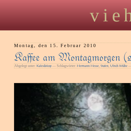
vie
Montag, den 15. Februar 2010
Kaﬀee am Montagmorgen (
Abgelegt unter:
— Schlagwörter:
,
,
— 
Kaleidoſcop
Hermann Hesse
Stufen
Ulrich Mühe