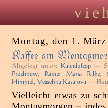
vie
Montag, den 1. März
Kaﬀee am Montagmorg
Abgelegt unter:
— Sc
Kaleidoſcop
,
,
Prochnow
Rainer Maria Rilke
,
— Haus
Himmel
Vesselina Kasarova
Vielleicht etwas zu sc
Montagmorgen – indes,