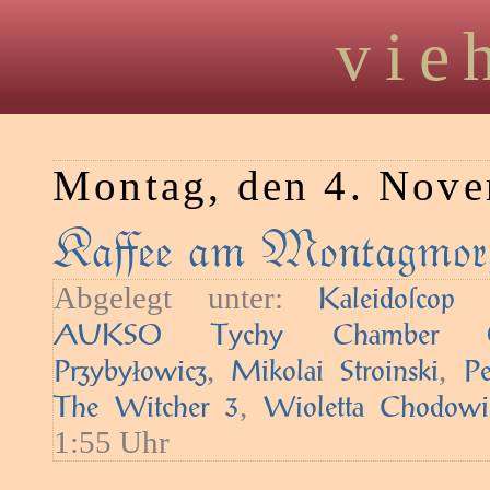
vie
Montag, den 4. Nov
Kaﬀee am Montagmorg
Abgelegt unter:
—
Kaleidoſcop
AUKSO Tychy Chamber Orc
,
,
Przybyłowicz
Mikolai Stroinski
Pe
,
The Witcher 3
Wioletta Chodowi
1:55 Uhr