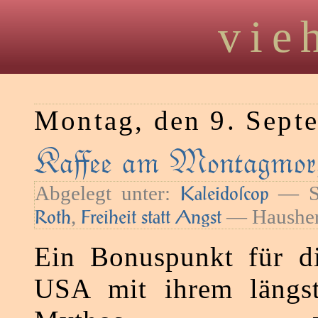
vie
Montag, den 9. Sept
Kaﬀee am Montagmorg
Abgelegt unter:
— Sc
Kaleidoſcop
,
— Hausher
Roth
Freiheit statt Angst
Ein Bonuspunkt für di
USA mit ihrem längs