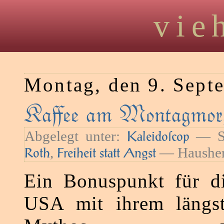
vie
Montag, den 9. Sept
Kaﬀee am Montagmorg
Abgelegt unter:
— Sc
Kaleidoſcop
,
— Hausher
Roth
Freiheit statt Angst
Ein Bonuspunkt für di
USA mit ihrem längs