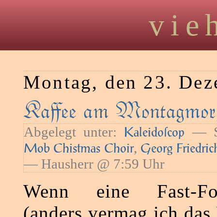
vie
Montag, den 23. De
Kaﬀee am Montagmorg
Abgelegt unter:
— Sc
Kaleidoſcop
,
Mob Chistmas Choir
Georg Friedric
— Hausherr @ 7:59 Uhr
Wenn eine Fast-Foo
(anders vermag ich das