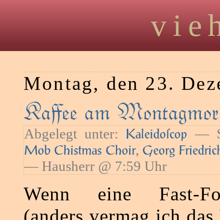
vie
Montag, den 23. De
Kaﬀee am Montagmorg
Abgelegt unter:
— Sc
Kaleidoſcop
,
Mob Chistmas Choir
Georg Friedric
— Hausherr @ 7:59 Uhr
Wenn eine Fast-Foo
(anders vermag ich das