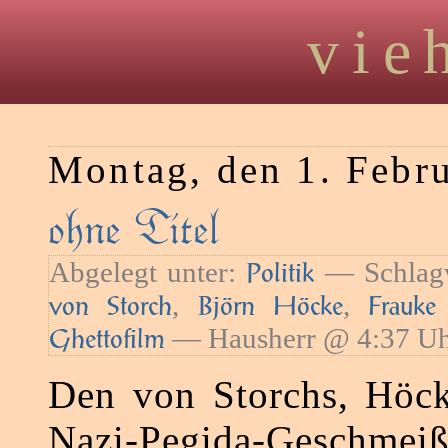
vie
Montag, den 1. Febr
ohne Titel
Abgelegt unter:
— Schlag
Politik
,
,
von Storch
Björn Höcke
Frauke
— Hausherr @ 4:37 U
Ghettofilm
Den von Storchs, Höck
Nazi-Pegida-Gesch