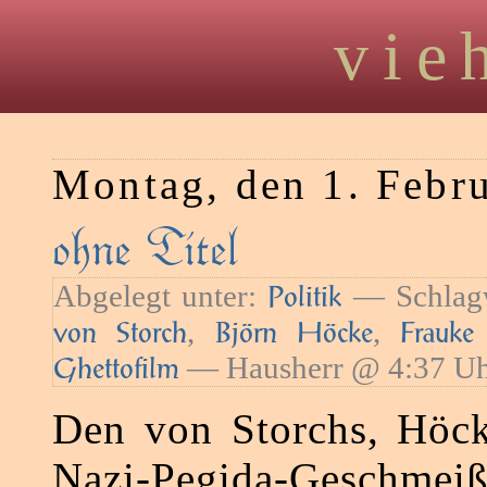
vie
Montag, den 1. Febr
ohne Titel
Abgelegt unter:
— Schlag
Politik
,
,
von Storch
Björn Höcke
Frauke
— Hausherr @ 4:37 U
Ghettofilm
Den von Storchs, Höck
Nazi-Pegida-Gesch