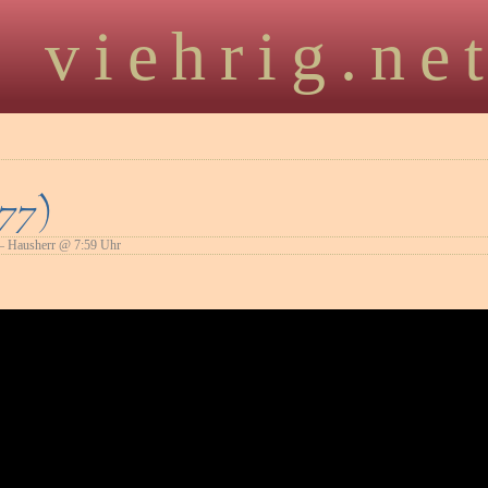
viehrig.ne
77)
 Hausherr @ 7:59 Uhr