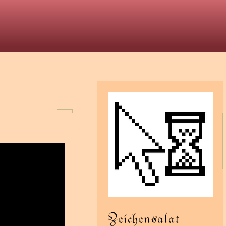
t
Zeichensalat