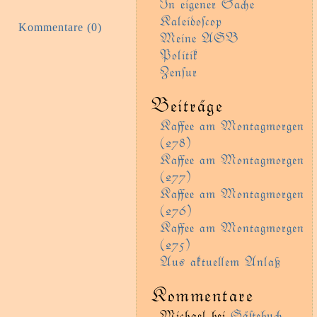
In eigener Sae
Kaleidoſcop
Kommentare (0)
Meine AGB
Politik
Zenſur
Beiträge
Kaﬀee am Montagmorgen
(278)
Kaﬀee am Montagmorgen
(277)
Kaﬀee am Montagmorgen
(276)
Kaﬀee am Montagmorgen
(275)
Aus aktueem Anlaß
Kommentare
Michael
bei
Gäﬅebu