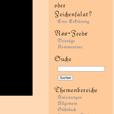
oder
Zeienſalat?
Eine Erklärung
Rss-Feeds
Beiträge
Kommentare
Sue
Themenbereie
Anleitungen
Agemein
Gäﬅebu