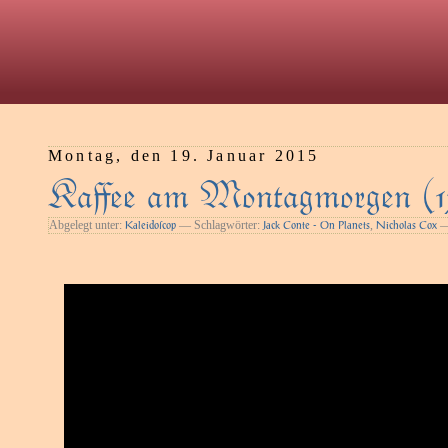
Montag, den 19. Januar 2015
Kaﬀee am Montagmorgen (1
Abgelegt unter:
— Schlagwörter:
,
—
Kaleidoſcop
Jack Conte - On Planets
Nicholas Cox