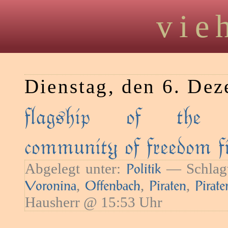
vie
Dienstag, den 6. De
flagship of the in
community of freedom fi
Abgelegt unter:
— Schlag
Politik
,
,
,
Voronina
Offenbach
Piraten
Pirate
Hausherr @ 15:53 Uhr