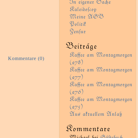
In eigener Sae
Kaleidoſcop
Meine AGB
Politik
Zenſur
Beiträge
Kaﬀee am Montagmorgen
Kommentare (0)
(278)
Kaﬀee am Montagmorgen
(277)
Kaﬀee am Montagmorgen
(276)
Kaﬀee am Montagmorgen
(275)
Aus aktueem Anlaß
Kommentare
Michael
bei
Gäﬅebu