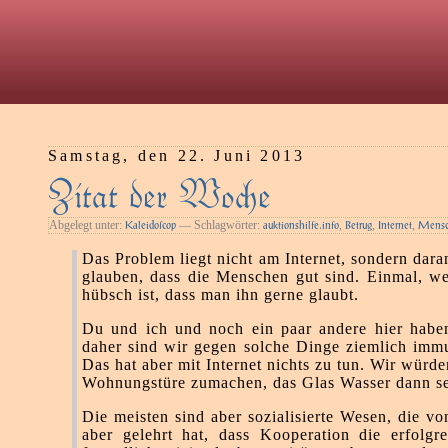
Samstag, den 22. Juni 2013
Zitat der Woe
Abgelegt unter:
— Schlagwörter:
,
,
,
Kaleidoſcop
auktionshilfe.info
Betrug
Internet
Mensc
Das Problem liegt nicht am Internet, sondern dar
glauben, dass die Menschen gut sind. Einmal, we
hübsch ist, dass man ihn gerne glaubt.
Du und ich und noch ein paar andere hier haben
daher sind wir gegen solche Dinge ziemlich immu
Das hat aber mit Internet nichts zu tun. Wir würde
Wohnungstüre zumachen, das Glas Wasser dann sel
Die meisten sind aber sozialisierte Wesen, die vo
aber gelehrt hat, dass Kooperation die erfolgre