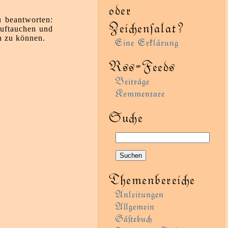
oder
u beantworten:
Zeienſalat?
auftauchen und
n zu können.
Eine Erklärung
Rss-Feeds
Beiträge
Kommentare
Sue
Themenbereie
Anleitungen
Agemein
Gäﬅebu