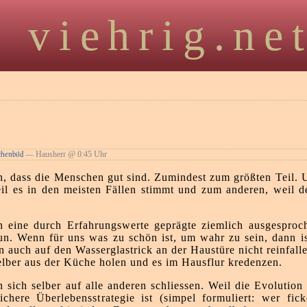
viehrig.ne
— Hausherr @ 0:45 Uhr
henbild
an, dass die Menschen gut sind. Zumindest zum größten Teil. 
il es in den meisten Fällen stimmt und zum anderen, weil 
 eine durch Erfahrungswerte geprägte ziemlich ausgesproc
n. Wenn für uns was zu schön ist, um wahr zu sein, dann is
n auch auf den Wasserglastrick an der Haustüre nicht reinfall
ber aus der Küche holen und es im Hausflur kredenzen.
n sich selber auf alle anderen schliessen. Weil die Evolutio
ichere Überlebensstrategie ist (simpel formuliert: wer fic