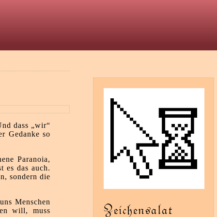
t
Und dass „wir“
der Gedanke so
hene Paranoia,
t es das auch.
en, sondern die
n uns Menschen
Zeichensalat
ken will, muss