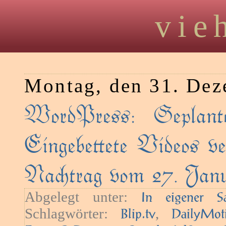
vie
Montag, den 31. De
WordPress: Geplant
Eingebeete Videos ve
Natrag vom 27. Janu
Abgelegt unter:
In eigener S
Schlagwörter:
,
Blip.tv
DailyMot