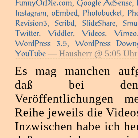
,
,
FunnyOrDie.com
Google AdSense
,
,
,
Instagram
oEmbed
Photobucket
Ph
,
,
,
Revision3
Scribd
SlideShare
Smu
,
,
,
Twitter
Viddler
Videos
Vimeo
,
WordPress 3.5
WordPress Downg
— Hausherr @ 5:05 Uhr
YouTube
Es mag manchen aufge
daß bei den 
Veröffentlichungen me
Reihe jeweils die Videos
Inzwischen habe ich he