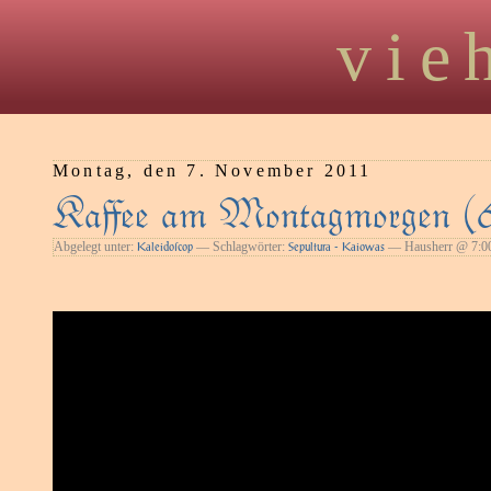
vie
Montag, den 7. November 2011
Kaﬀee am Montagmorgen (
Abgelegt unter:
— Schlagwörter:
— Hausherr @ 7:0
Kaleidoſcop
Sepultura - Kaiowas